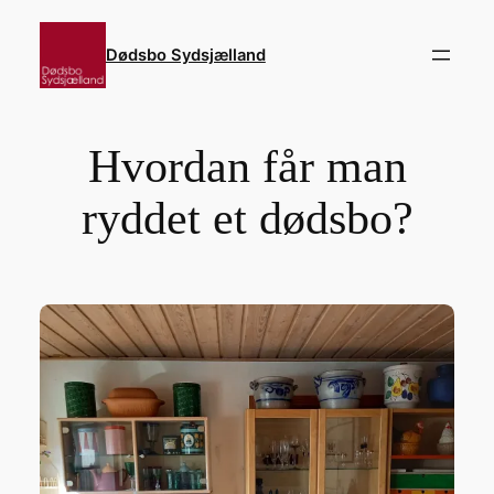
Spring
til
Dødsbo Sydsjælland
indhold
Hvordan får man
ryddet et dødsbo?