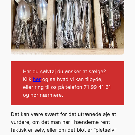
Har du sølvtøj du ønsker at sælge?
Klik
her
og se hvad vi kan tilbyde,
eller ring til os på telefon 71 99 41 61
og hør nærmere.
Det kan være svært for det utrænede øje at
vurdere, om det man har i hænderne rent
faktisk er sølv, eller om det blot er “pletsølv”