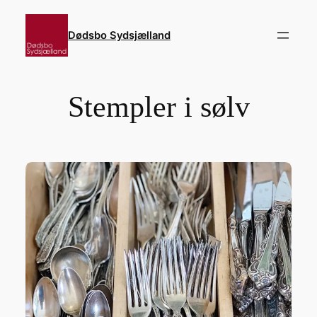
Spring
til
Dødsbo Sydsjælland
indhold
Stempler i sølv