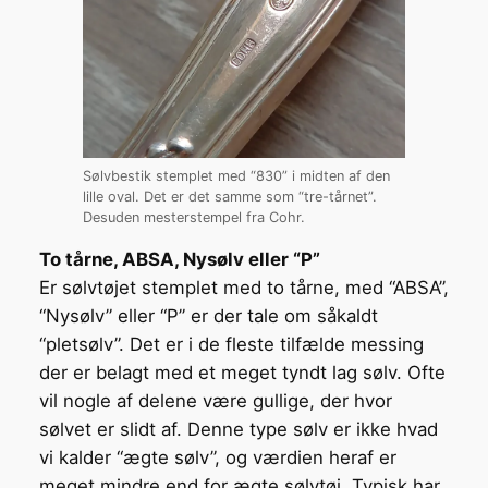
Sølvbestik stemplet med “830” i midten af den
lille oval. Det er det samme som “tre-tårnet”.
Desuden mesterstempel fra Cohr.
To tårne, ABSA, Nysølv eller “P”
Er sølvtøjet stemplet med to tårne, med “ABSA”,
“Nysølv” eller “P” er der tale om såkaldt
“pletsølv”. Det er i de fleste tilfælde messing
der er belagt med et meget tyndt lag sølv. Ofte
vil nogle af delene være gullige, der hvor
sølvet er slidt af. Denne type sølv er ikke hvad
vi kalder “ægte sølv”, og værdien heraf er
meget mindre end for ægte sølvtøj. Typisk har