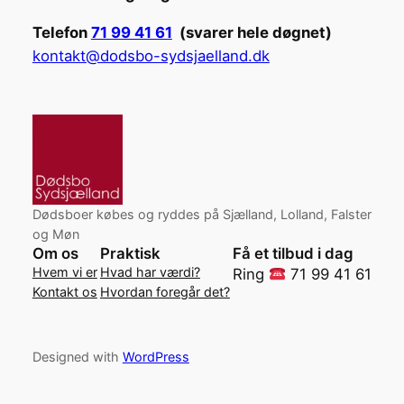
Telefon
71 99 41 61
(svarer hele døgnet)
kontakt@dodsbo-sydsjaelland.dk
Dødsboer købes og ryddes på Sjælland, Lolland, Falster
og Møn
Om os
Praktisk
Få et tilbud i dag
Hvem vi er
Hvad har værdi?
Ring
71 99 41 61
Kontakt os
Hvordan foregår det?
Designed with
WordPress