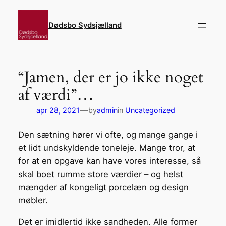
Spring
til
Dødsbo Sydsjælland
indhold
“Jamen, der er jo ikke noget
af værdi”…
—
apr 28, 2021
by
admin
in
Uncategorized
Den sætning hører vi ofte, og mange gange i
et lidt undskyldende toneleje. Mange tror, at
for at en opgave kan have vores interesse, så
skal boet rumme store værdier – og helst
mængder af kongeligt porcelæn og design
møbler.
Det er imidlertid ikke sandheden. Alle former