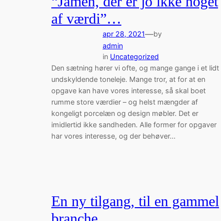
“Jamen, der er jo ikke noget
af værdi”…
—
apr 28, 2021
by
admin
in
Uncategorized
Den sætning hører vi ofte, og mange gange i et lidt
undskyldende toneleje. Mange tror, at for at en
opgave kan have vores interesse, så skal boet
rumme store værdier – og helst mængder af
kongeligt porcelæn og design møbler. Det er
imidlertid ikke sandheden. Alle former for opgaver
har vores interesse, og der behøver…
En ny tilgang, til en gammel
branche