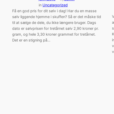
in
Uncategorized
Få en god pris for dit sølv i dag! Har du en masse
V
sølv liggende hjemme i skuffen? Så er det måske tid
a
til at sælge de dele, du ikke længere bruger. Dags
s
dato er sølvprisen for tretårnet sølv 2,90 kroner pr.
K
gram, og hele 3,30 kroner grammet for tretårnet.
i
Det er en stigning på…
v
v