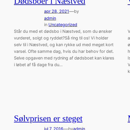
Dødsboer i Næstved
—
apr 28, 2021
by
admin
in
Uncategorized
Står du med et dødsbo i Næstved, som du ønsker
V
vurderet, solgt og ryddet?Så ring til os! Vi holder
a
selv til i Næstved, og kan rykke ud med meget kort
ø
varsel. Ofte samme dag, hvis du har behov for det.
h
Selve opgaven med rydning af dødsboet kan klares
I
i løbet af få dage fra du…
V
k
Sølvprisen er steget
—
jul 7, 2016
by
admin