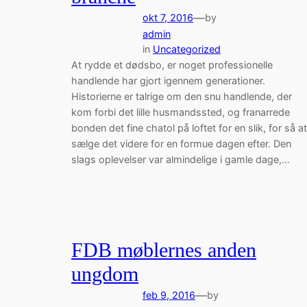
—
okt 7, 2016
by
admin
in
Uncategorized
At rydde et dødsbo, er noget professionelle
handlende har gjort igennem generationer.
Historierne er talrige om den snu handlende, der
kom forbi det lille husmandssted, og franarrede
bonden det fine chatol på loftet for en slik, for så at
sælge det videre for en formue dagen efter. Den
slags oplevelser var almindelige i gamle dage,…
FDB møblernes anden
ungdom
—
feb 9, 2016
by