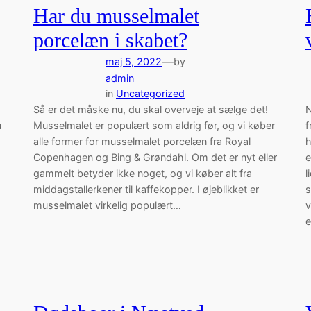
Har du musselmalet
porcelæn i skabet?
—
maj 5, 2022
by
admin
in
Uncategorized
Så er det måske nu, du skal overveje at sælge det!
N
u
Musselmalet er populært som aldrig før, og vi køber
f
alle former for musselmalet porcelæn fra Royal
h
Copenhagen og Bing & Grøndahl. Om det er nyt eller
e
gammelt betyder ikke noget, og vi køber alt fra
l
middagstallerkener til kaffekopper. I øjeblikket er
s
musselmalet virkelig populært…
v