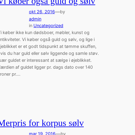
Vi køber også guld og sølv
—
okt 26, 2016
by
admin
in
Uncategorized
i køber ikke kun dødsboer, møbler, kunst og
ntikviteter. Vi køber også guld og sølv, og lige i
jeblikket er et godt tidspunkt at tømme skuffen,
vis du har guld eller sølv liggende og samle støv.
sær guldet er interessant at sælge i øjeblikket.
ærdien af guldet ligger pr. dags dato over 140
roner pr.…
Merpris for korpus sølv
—
mar 19, 2016
by