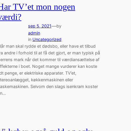
Har TV’et mon nogen
værdi?
—
sep 5, 2021
by
admin
in
Uncategorized
år man skal rydde et dødsbo, eller have et tilbud
ra andre i forhold til at få det gjort, er man typisk på
errens mark når det kommer til værdiansættelse af
ffekterne i boet. Noget mange vurderer kan koste
idt penge, er elektriske apparater. TV’et,
tereoanlægget, køkkenmaskinen eller
askemaskinen. Selvom den slags isenkram koster
en…