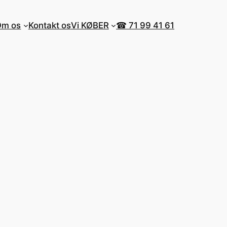
Om os
Kontakt os
Vi KØBER
☎ 71 99 41 61