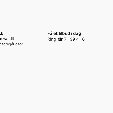
sk
Få et tilbud i dag
r værdi?
Ring ☎ 71 99 41 61
 foregår det?